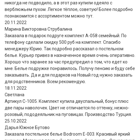
никогда не подводило, а в этот раз купили одеяло с
верблюжьем пухом. Легкое тёплое, советую! Более подробно
познакомится с ассортиментом можно тут.
20.11.2022
Марина Викторовна Струбалина
Заказала в подарок подруге комплект А-058 семейный. По
телефону сделали скидку 500 руб на комплект. Спасибо
менеджеру Юрию. Так подробно рассказал о постельном
белье. Курьер привез в назначенное время очень оперативно.
Хорошо что заранее за час предупредил о том, что едет ко
мне. Белье подружке понравилось. Получу пенсию и буду себе
заказывать. Да и для подарков на Новый год нужно заказать
для родственников. Всем рекомендую.
18.11.2022
Светлана
Артикул С-1005. Комплект купила двуспальный, бонус плюс
две пары наволочек. Цвет не отличается по оттенку, нежно-
розовый, пододеяльник на пуговицах. Производство Турция.
25.10.2022
Дарья Южное Бутово
Заказала постельное белье Bodroom E-003. Красивый яркий