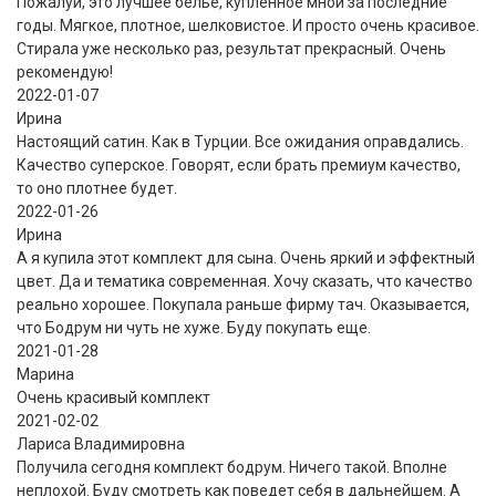
Пожалуй, это лучшее белье, купленное мной за последние
годы. Мягкое, плотное, шелковистое. И просто очень красивое.
Стирала уже несколько раз, результат прекрасный. Очень
рекомендую!
2022-01-07
Ирина
Настоящий сатин. Как в Турции. Все ожидания оправдались.
Качество суперское. Говорят, если брать премиум качество,
то оно плотнее будет.
2022-01-26
Ирина
А я купила этот комплект для сына. Очень яркий и эффектный
цвет. Да и тематика современная. Хочу сказать, что качество
реально хорошее. Покупала раньше фирму тач. Оказывается,
что Бодрум ни чуть не хуже. Буду покупать еще.
2021-01-28
Марина
Очень красивый комплект
2021-02-02
Лариса Владимировна
Получила сегодня комплект бодрум. Ничего такой. Вполне
неплохой. Буду смотреть как поведет себя в дальнейшем. А