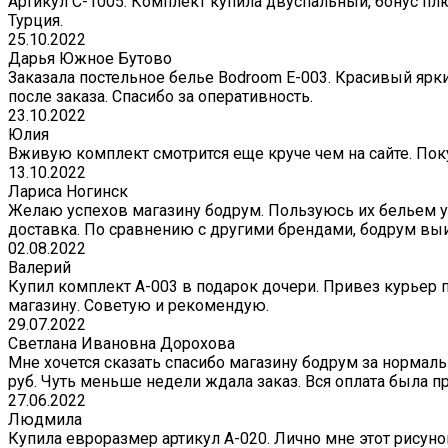
Артикул С-1005. Комплект купила двуспальный, бонус плю
Турция.
25.10.2022
Дарья Южное Бутово
Заказала постельное белье Bodroom E-003. Красивый ярк
после заказа. Спасибо за оперативность.
23.10.2022
Юлия
Вживую комплект смотрится еще круче чем на сайте. Поку
13.10.2022
Лариса Ногинск
Желаю успехов магазину бодрум. Пользуюсь их бельем уж
доставка. По сравнению с другими брендами, бодрум вы
02.08.2022
Валерий
Купил комплект A-003 в подарок дочери. Привез курьер 
магазину. Советую и рекомендую.
29.07.2022
Светлана Ивановна Дорохова
Мне хочется сказать спасибо магазину бодрум за нормаль
руб. Чуть меньше недели ждала заказ. Вся оплата была пр
27.06.2022
Людмила
Купила евроразмер артикул А-020. Лично мне этот рисуно