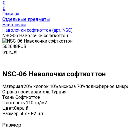
0
0
Главная
Отдельные предметы
Наволочки
Наволочки софткоттон (арт. NSC)
NSC-06 Наволочки софткоттон
563
648
RUB
type_id
NSC-06 Наволочки софткоттон
Материал:
20% хлопок 10%вискоза 70%полиэфирное микр
Страна производитель:
Турция
Ткань:
Софткоттон
Плотность:
110 гр/м2
Цвет:
Серый
Размер:
50x70-2 шт.
Размер: