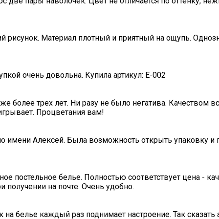
с две пары наволочек. Цвет не отличается по оттенку, не
ий рисунок. Материал плотный и приятный на ощупь. Одноз
пкой очень довольна. Купила артикул: E-002
е более трех лет. Ни разу не было негатива. Качеством в
игрывает. Процветания вам!
по имени Алексей. Была возможность открыть упаковку и п
ное постельное белье. Полностью соответствует цена - ка
и получении на почте. Очень удобно.
к на белье каждый раз поднимает настроение. Так сказать 