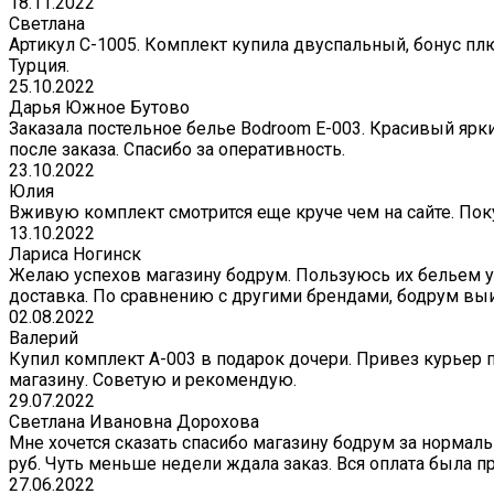
18.11.2022
Светлана
Артикул С-1005. Комплект купила двуспальный, бонус плю
Турция.
25.10.2022
Дарья Южное Бутово
Заказала постельное белье Bodroom E-003. Красивый ярк
после заказа. Спасибо за оперативность.
23.10.2022
Юлия
Вживую комплект смотрится еще круче чем на сайте. Поку
13.10.2022
Лариса Ногинск
Желаю успехов магазину бодрум. Пользуюсь их бельем уж
доставка. По сравнению с другими брендами, бодрум вы
02.08.2022
Валерий
Купил комплект A-003 в подарок дочери. Привез курьер 
магазину. Советую и рекомендую.
29.07.2022
Светлана Ивановна Дорохова
Мне хочется сказать спасибо магазину бодрум за нормаль
руб. Чуть меньше недели ждала заказ. Вся оплата была пр
27.06.2022