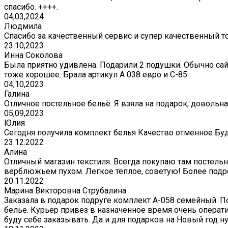
спасибо. ++++.
04,03,2024
Людмила
Спасибо за качественный сервис и супер качественный т
23.10,2023
Инна Соколова
Была приятно удивлена. Подарили 2 подушки. Обычно сай
тоже хорошее. Брала артикул А 038 евро и С-85
04,10,2023
Галина
Отличное постельное бельё. Я взяла на подарок, довольна
05,09,2023
Юлия
Сегодня получила комплект белья Качество отменное Бу
23.12.2022
Алина
Отличный магазин текстиля. Всегда покупаю там постельно
верблюжьем пухом. Легкое тёплое, советую! Более подр
20.11.2022
Марина Викторовна Струбалина
Заказала в подарок подруге комплект А-058 семейный. П
белье. Курьер привез в назначенное время очень операти
буду себе заказывать. Да и для подарков на Новый год 