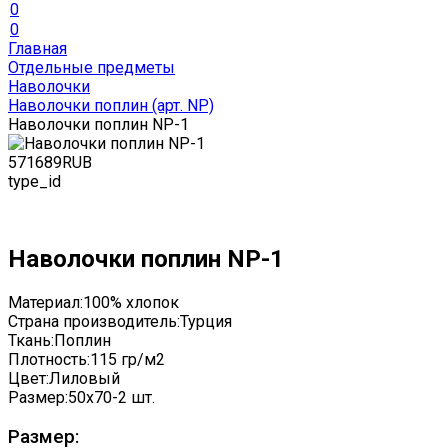
0
0
Главная
Отдельные предметы
Наволочки
Наволочки поплин (арт. NP)
Наволочки поплин NP-1
571
689
RUB
type_id
Наволочки поплин NP-1
Материал:
100% хлопок
Страна производитель:
Турция
Ткань:
Поплин
Плотность:
115 гр/м2
Цвет:
Лиловый
Размер:
50x70-2 шт.
Размер: