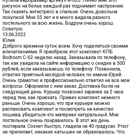
Купила евроразмер артикул А-020. Лично мне этот
рисунок на белье каждый раз поднимает настроение.
Так сказать антистресс в спальне. Очень довольна
покупкой. Мне 55 лет и я много видела разного
постельного за всю жизнь. Бодрум очень хорош.
Советую.
13.06.2022
Юлия
Доброго времени суток всем. Хочу поделиться своими
впечатлениями. Я приобрела этот комплект КПБ
Bodroom C-62 неделю назад. Заказывала по телефону,
так как увидела на сайте информацию о скидке в 500
рублей, если заказываешь по телефону. Позвонила,
ответил приятный молодой человек по имени Юрий.
Очень грамотно и профессионально ответил на все мои
вопросы. Оформили с ним заказ. Доставка была на
следующий день. Курьер позвонил заранее за 2 часа
перед тем, как приехать. Привез комплект немного
раньше. Очень хорошо, что при курьере можно
распаковать комплект и посмотреть на качество
пошива, убедиться что материал натуральный. Мне
постельное очень понравилось. В этот же день
постирала. Сохнет быстро, гладила на 40 градусах. Утюг
не прилипает, никаких катышек не образовалось. Что