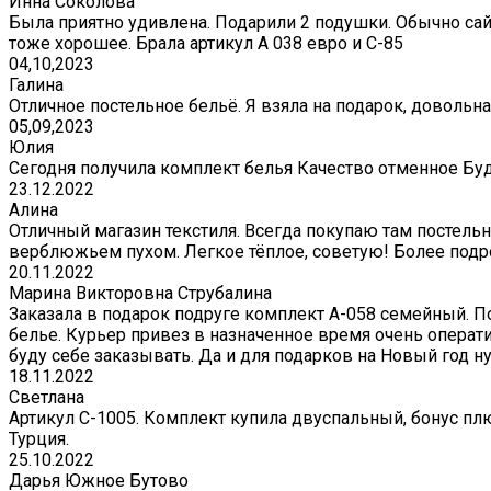
Инна Соколова
Была приятно удивлена. Подарили 2 подушки. Обычно сай
тоже хорошее. Брала артикул А 038 евро и С-85
04,10,2023
Галина
Отличное постельное бельё. Я взяла на подарок, довольна
05,09,2023
Юлия
Сегодня получила комплект белья Качество отменное Бу
23.12.2022
Алина
Отличный магазин текстиля. Всегда покупаю там постельно
верблюжьем пухом. Легкое тёплое, советую! Более подр
20.11.2022
Марина Викторовна Струбалина
Заказала в подарок подруге комплект А-058 семейный. П
белье. Курьер привез в назначенное время очень операти
буду себе заказывать. Да и для подарков на Новый год 
18.11.2022
Светлана
Артикул С-1005. Комплект купила двуспальный, бонус плю
Турция.
25.10.2022
Дарья Южное Бутово