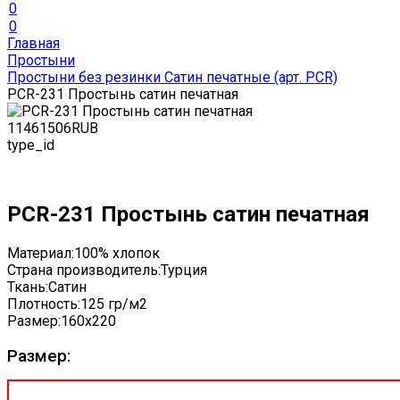
0
0
Главная
Простыни
Простыни без резинки Сатин печатные (арт. PCR)
PCR-231 Простынь сатин печатная
1146
1506
RUB
type_id
PCR-231 Простынь сатин печатная
Материал:
100% хлопок
Страна производитель:
Турция
Ткань:
Сатин
Плотность:
125 гр/м2
Размер:
160x220
Размер: