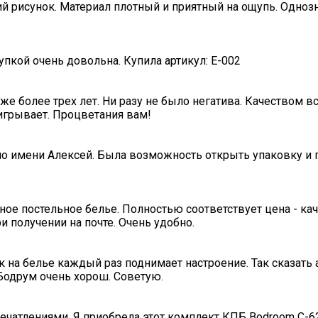
ий рисунок. Материал плотный и приятный на ощупь. Одноз
пкой очень довольна. Купила артикул: E-002
е более трех лет. Ни разу не было негатива. Качеством в
игрывает. Процветания вам!
по имени Алексей. Была возможность открыть упаковку и п
ное постельное белье. Полностью соответствует цена - ка
и получении на почте. Очень удобно.
к на белье каждый раз поднимает настроение. Так сказать 
 Бодрум очень хорош. Советую.
ечатлениями. Я приобрела этот комплект КПБ Bodroom C-62