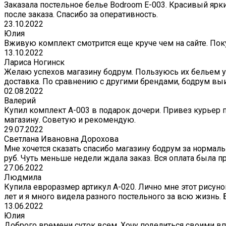
Заказала постельное белье Bodroom E-003. Красивый ярк
после заказа. Спасибо за оперативность.
23.10.2022
Юлия
Вживую комплект смотрится еще круче чем на сайте. Поку
13.10.2022
Лариса Ногинск
Желаю успехов магазину бодрум. Пользуюсь их бельем уж
доставка. По сравнению с другими брендами, бодрум вы
02.08.2022
Валерий
Купил комплект A-003 в подарок дочери. Привез курьер 
магазину. Советую и рекомендую.
29.07.2022
Светлана Ивановна Дорохова
Мне хочется сказать спасибо магазину бодрум за нормаль
руб. Чуть меньше недели ждала заказ. Вся оплата была пр
27.06.2022
Людмила
Купила евроразмер артикул А-020. Лично мне этот рисуно
лет и я много видела разного постельного за всю жизнь.
13.06.2022
Юлия
Доброго времени суток всем. Хочу поделиться своими вп