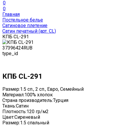
0
0
Главная
Постельное белье
Сатиновое плетение
Сатин печатный (арт. СL)
КПБ CL-291
3739
6424
RUB
type_id
КПБ CL-291
Размер:
1.5 сп., 2 сп., Евро, Семейный
Материал:
100% хлопок
Страна производитель:
Турция
Ткань:
Сатин
Плотность:
120 гр/м2
Цвет:
Сиреневый
Размер:
1.5 спальный