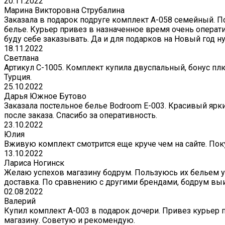
20.11.2022
Марина Викторовна Струбалина
Заказала в подарок подруге комплект А-058 семейный. П
белье. Курьер привез в назначенное время очень операти
буду себе заказывать. Да и для подарков на Новый год 
18.11.2022
Светлана
Артикул С-1005. Комплект купила двуспальный, бонус плю
Турция.
25.10.2022
Дарья Южное Бутово
Заказала постельное белье Bodroom E-003. Красивый ярк
после заказа. Спасибо за оперативность.
23.10.2022
Юлия
Вживую комплект смотрится еще круче чем на сайте. Поку
13.10.2022
Лариса Ногинск
Желаю успехов магазину бодрум. Пользуюсь их бельем уж
доставка. По сравнению с другими брендами, бодрум вы
02.08.2022
Валерий
Купил комплект A-003 в подарок дочери. Привез курьер 
магазину. Советую и рекомендую.