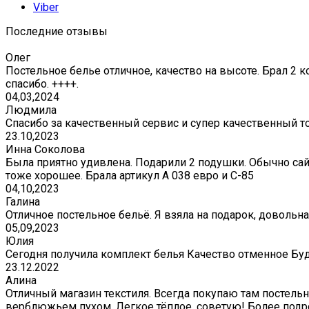
Viber
Последние отзывы
Олег
Постельное белье отличное, качество на высоте. Брал 2 к
спасибо. ++++.
04,03,2024
Людмила
Спасибо за качественный сервис и супер качественный т
23.10,2023
Инна Соколова
Была приятно удивлена. Подарили 2 подушки. Обычно сай
тоже хорошее. Брала артикул А 038 евро и С-85
04,10,2023
Галина
Отличное постельное бельё. Я взяла на подарок, довольна
05,09,2023
Юлия
Сегодня получила комплект белья Качество отменное Бу
23.12.2022
Алина
Отличный магазин текстиля. Всегда покупаю там постельно
верблюжьем пухом. Легкое тёплое, советую! Более подр