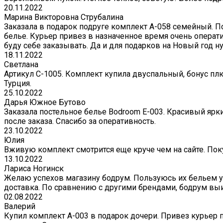
20.11.2022
Марина Викторовна Струбалина
Заказала в подарок подруге комплект А-058 семейный. П
белье. Курьер привез в назначенное время очень операти
буду себе заказывать. Да и для подарков на Новый год 
18.11.2022
Светлана
Артикул С-1005. Комплект купила двуспальный, бонус плю
Турция.
25.10.2022
Дарья Южное Бутово
Заказала постельное белье Bodroom E-003. Красивый ярк
после заказа. Спасибо за оперативность.
23.10.2022
Юлия
Вживую комплект смотрится еще круче чем на сайте. Поку
13.10.2022
Лариса Ногинск
Желаю успехов магазину бодрум. Пользуюсь их бельем уж
доставка. По сравнению с другими брендами, бодрум вы
02.08.2022
Валерий
Купил комплект A-003 в подарок дочери. Привез курьер 