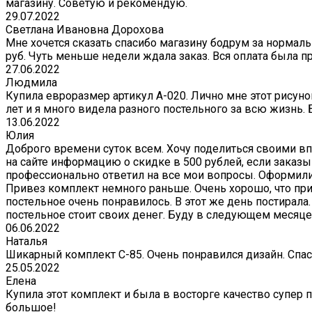
магазину. Советую и рекомендую.
29.07.2022
Светлана Ивановна Дорохова
Мне хочется сказать спасибо магазину бодрум за нормаль
руб. Чуть меньше недели ждала заказ. Вся оплата была пр
27.06.2022
Людмила
Купила евроразмер артикул А-020. Лично мне этот рисуно
лет и я много видела разного постельного за всю жизнь.
13.06.2022
Юлия
Доброго времени суток всем. Хочу поделиться своими вп
на сайте информацию о скидке в 500 рублей, если заказ
профессионально ответил на все мои вопросы. Оформили с
Привез комплект немного раньше. Очень хорошо, что при
постельное очень понравилось. В этот же день постирала.
постельное стоит своих денег. Буду в следующем месяце
06.06.2022
Наталья
Шикарный комплект C-85. Очень понравился дизайн. Спас
25.05.2022
Елена
Купила этот комплект и была в восторге качество супер 
большое!