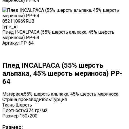
мериноса) PP-64
8521
10969
RUB
type_id
Плед INCALPACA (55% шерсть альпака, 45% шерсть
мериноса) PP-64
Артикул:
PP-64
Плед INCALPACA (55% шерсть
альпака, 45% шерсть мериноса) PP-
64
Материал:
55% шерсть альпака, 45% шерсть мериноса
Страна производитель:
Турция
Ткань:
Шерсть
Плотность:
374 гр/м2
Размер:
150x200
Размер: