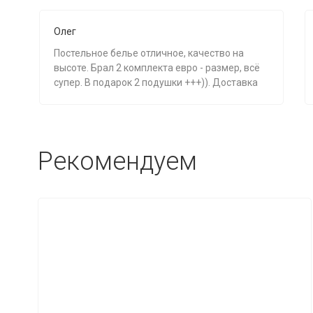
Олег
Постельное белье отличное, качество на
высоте. Брал 2 комплекта евро - размер, всё
супер. В подарок 2 подушки +++)). Доставка
раньше на день, к оговоренному часу,
спасибо. ++++.
Рекомендуем