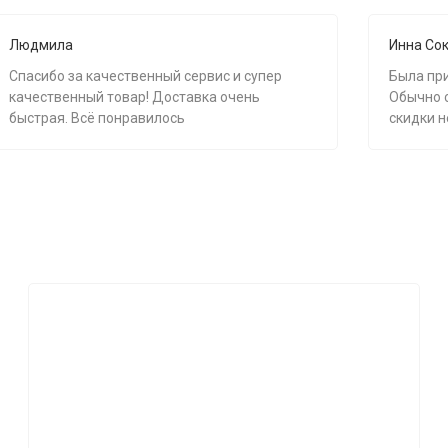
Людмила
Инна Со
Спасибо за качественный сервис и супер
Была при
качественный товар! Доставка очень
Обычно с
быстрая. Всё понравилось
скидки н
подушки.
тоже хор
С-85