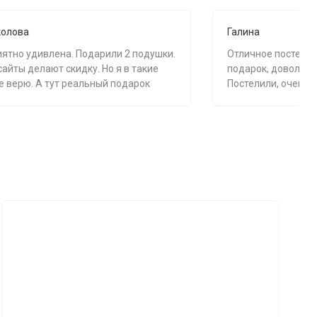
колова
Галина
ятно удивлена. Подарили 2 подушки.
Отличное постельно
айты делают скидку. Но я в такие
подарок, довольна 
е верю. А тут реальный подарок
Постелили, очень 
 Мне понравилось. И постельное
ошее. Брала артикул А 038 евро и