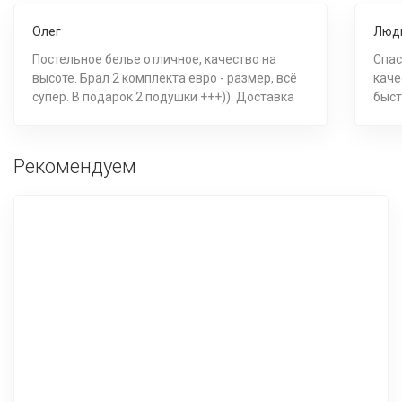
Олег
Люд
Постельное белье отличное, качество на
Спас
высоте. Брал 2 комплекта евро - размер, всё
каче
супер. В подарок 2 подушки +++)). Доставка
быст
раньше на день, к оговоренному часу,
спасибо. ++++.
Рекомендуем