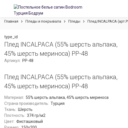
Главная
Пледы и покрывала
Пледы
Плед INCALPACA (арт.P
type_id
Плед INCALPACA (55% шерсть альпака,
45% шерсть мериноса) PP-48
Артикул:
PP-48
Плед INCALPACA (55% шерсть альпака,
45% шерсть мериноса) PP-48
Материал:
55% шерсть альпака, 45% шерсть мериноса
Страна производитель:
Турция
Ткань:
Шерсть
Плотность:
374 гр/м2
Цвет:
Фисташковый
Размер:
150x200