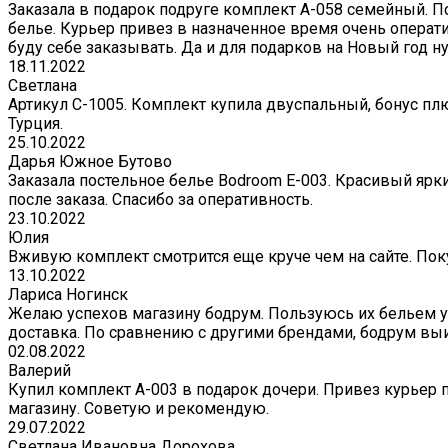
Заказала в подарок подруге комплект А-058 семейный. П
белье. Курьер привез в назначенное время очень операти
буду себе заказывать. Да и для подарков на Новый год 
18.11.2022
Светлана
Артикул С-1005. Комплект купила двуспальный, бонус плю
Турция.
25.10.2022
Дарья Южное Бутово
Заказала постельное белье Bodroom E-003. Красивый ярк
после заказа. Спасибо за оперативность.
23.10.2022
Юлия
Вживую комплект смотрится еще круче чем на сайте. Поку
13.10.2022
Лариса Ногинск
Желаю успехов магазину бодрум. Пользуюсь их бельем уж
доставка. По сравнению с другими брендами, бодрум вы
02.08.2022
Валерий
Купил комплект A-003 в подарок дочери. Привез курьер 
магазину. Советую и рекомендую.
29.07.2022
Светлана Ивановна Дорохова