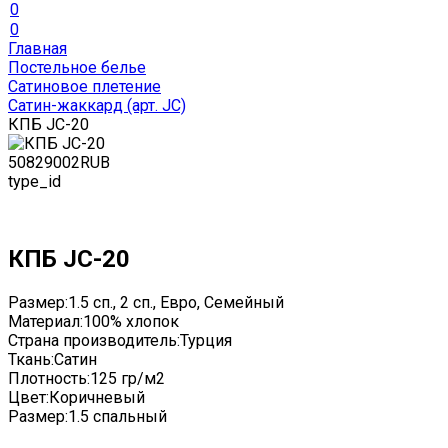
0
0
Главная
Постельное белье
Сатиновое плетение
Сатин-жаккард (арт. JC)
КПБ JC-20
5082
9002
RUB
type_id
КПБ JC-20
Размер:
1.5 сп., 2 сп., Евро, Семейный
Материал:
100% хлопок
Страна производитель:
Турция
Ткань:
Сатин
Плотность:
125 гр/м2
Цвет:
Коричневый
Размер:
1.5 спальный