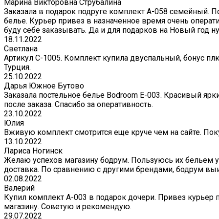
Марина Викторовна Струбалина
Заказала в подарок подруге комплект А-058 семейный. П
белье. Курьер привез в назначенное время очень операти
буду себе заказывать. Да и для подарков на Новый год 
18.11.2022
Светлана
Артикул С-1005. Комплект купила двуспальный, бонус плю
Турция.
25.10.2022
Дарья Южное Бутово
Заказала постельное белье Bodroom E-003. Красивый ярк
после заказа. Спасибо за оперативность.
23.10.2022
Юлия
Вживую комплект смотрится еще круче чем на сайте. Поку
13.10.2022
Лариса Ногинск
Желаю успехов магазину бодрум. Пользуюсь их бельем уж
доставка. По сравнению с другими брендами, бодрум вы
02.08.2022
Валерий
Купил комплект A-003 в подарок дочери. Привез курьер 
магазину. Советую и рекомендую.
29.07.2022