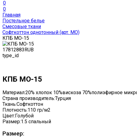
0
0
Главная
Постельное белье
Смесовые ткани
Софткоттон однотонный (арт. MO)
КПБ MO-15
1781
2883
RUB
type_id
КПБ MO-15
Материал:
20% хлопок 10%вискоза 70%полиэфирное микр
Страна производитель:
Турция
Ткань:
Софткоттон
Плотность:
110 гр/м2
Цвет:
Голубой
Размер:
1.5 спальный
Размер: