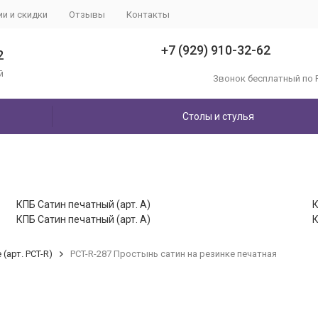
ии и скидки
Отзывы
Контакты
+7 (929) 910-32-62
2
й
Звонок бесплатный по 
Столы и стулья
КПБ Сатин печатный (арт. A)
К
КПБ Сатин печатный (арт. A)
К
(арт. PCT-R)
PCT-R-287 Простынь сатин на резинке печатная