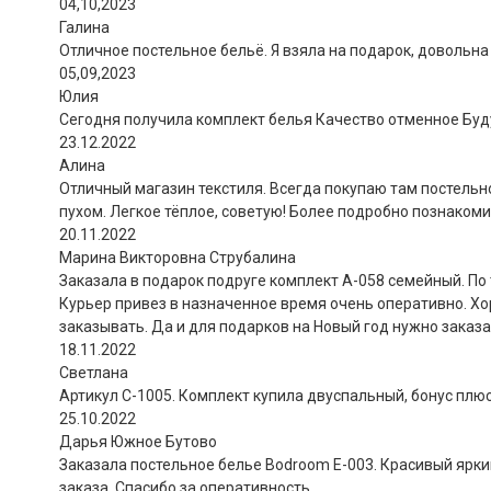
04,10,2023
Галина
Отличное постельное бельё. Я взяла на подарок, довольна 
05,09,2023
Юлия
Сегодня получила комплект белья Качество отменное Буд
23.12.2022
Алина
Отличный магазин текстиля. Всегда покупаю там постельно
пухом. Легкое тёплое, советую! Более подробно познакоми
20.11.2022
Марина Викторовна Струбалина
Заказала в подарок подруге комплект А-058 семейный. По
Курьер привез в назначенное время очень оперативно. Хор
заказывать. Да и для подарков на Новый год нужно заказ
18.11.2022
Светлана
Артикул С-1005. Комплект купила двуспальный, бонус плюс
25.10.2022
Дарья Южное Бутово
Заказала постельное белье Bodroom E-003. Красивый ярки
заказа. Спасибо за оперативность.