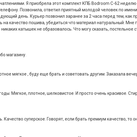
атлениями. Я приобрела этот комплект КПБ Bodroom C-62 неделю н
телефону. Позвонила, ответил приятный молодой человек по имени
дующий день. Курьер позвонил заранее за 2 часа перед тем, как п
ь на качество пошива, убедиться что материал натуральный. Мне п
т, никаких катышек не образовалось. Что могу сказать, постельное
бо магазину.
лотное мягкое , буду еще брать и советовать другим. Заказала ве
годы. Мягкое, плотное, шелковистое. И просто очень красивое. Сти
 Качество суперское. Говорят, если брать премиум качество, то о