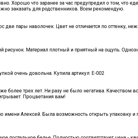
вно. Хорошо что заранее за час предупредил о том, что ед
нужно заказать для родственников. Всем рекомендую.
с две пары наволочек. Цвет не отличается по оттенку, не
ий рисунок. Материал плотный и приятный на ощупь. Одноз
пкой очень довольна. Купила артикул: E-002
е более трех лет. Ни разу не было негатива. Качеством в
игрывает. Процветания вам!
по имени Алексей. Была возможность открыть упаковку и п
ное постельное белье. Полностью соответствует цена - ка