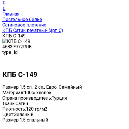
0
0
Главная
Постельное белье
Сатиновое плетение
КПБ Сатин печатный (арт. С)
КПБ С-149
4683
7972
RUB
type_id
КПБ С-149
Размер:
1.5 сп., 2 сп., Евро, Семейный
Материал:
100% хлопок
Страна производитель:
Турция
Ткань:
Сатин
Плотность:
120 гр/м2
Цвет:
Зеленый
Размер:
1.5 спальный