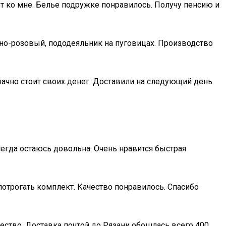
ет ко мне. Белье подружке понравилось. Получу пенсию и
жно-розовый, пододеяльник на пуговицах. Производство
начно стоит своих денег. Доставили на следующий день
сегда остаюсь довольна. Очень нравится быстрая
отрогать комплект. Качество понравилось. Спасибо
чество. Доставка почтой до Рязани обошлась всего 400