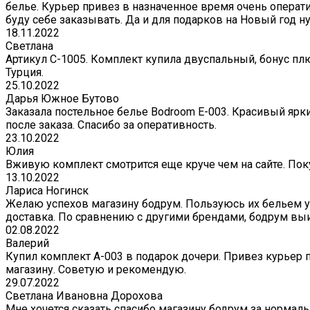
белье. Курьер привез в назначенное время очень операти
буду себе заказывать. Да и для подарков на Новый год 
18.11.2022
Светлана
Артикул С-1005. Комплект купила двуспальный, бонус плю
Турция.
25.10.2022
Дарья Южное Бутово
Заказала постельное белье Bodroom E-003. Красивый ярк
после заказа. Спасибо за оперативность.
23.10.2022
Юлия
Вживую комплект смотрится еще круче чем на сайте. Поку
13.10.2022
Лариса Ногинск
Желаю успехов магазину бодрум. Пользуюсь их бельем уж
доставка. По сравнению с другими брендами, бодрум вы
02.08.2022
Валерий
Купил комплект A-003 в подарок дочери. Привез курьер 
магазину. Советую и рекомендую.
29.07.2022
Светлана Ивановна Дорохова
Мне хочется сказать спасибо магазину бодрум за нормаль