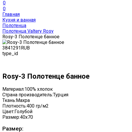
0
0
Главная
Кухня и ванная
Полотенца
Полотенца Valtery Rosy
Rosy-3 Полотенце банное
384
1291
RUB
type_id
Rosy-3 Полотенце банное
Материал:
100% хлопок
Страна производитель:
Турция
Ткань:
Махра
Плотность:
400 гр/м2
Цвет:
Голубой
Размер:
40x70
Размер: