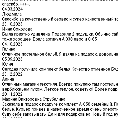
спасибо. ++++.
04,03,2024
Людмила
Спасибо за качественный сервис и супер качественный т
23.10,2023
Инна Соколова
Была приятно удивлена. Подарили 2 подушки. Обычно сай
тоже хорошее. Брала артикул А 038 евро и С-85
04,10,2023
Галина
Отличное постельное бельё. Я взяла на подарок, довольна
05,09,2023
Юлия
Сегодня получила комплект белья Качество отменное Бу
23.12.2022
Алина
Отличный магазин текстиля. Всегда покупаю там постельно
верблюжьем пухом. Легкое тёплое, советую! Более подр
20.11.2022
Марина Викторовна Струбалина
Заказала в подарок подруге комплект А-058 семейный. П
белье. Курьер привез в назначенное время очень операти
буду себе заказывать. Да и для подарков на Новый год 