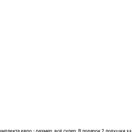
омплекта евро - размер, всё супер. В подарок 2 подушки ++