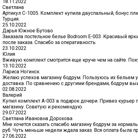
18.11.2022
Светлана
Артикул С-1005. Комплект купила двуспальный, бонус плю
Турция.
25.10.2022
Дарья Южное Бутово
Заказала постельное белье Bodroom E-003. Красивый ярк
после заказа. Спасибо за оперативность.
23.10.2022
Юлия
Вживую комплект смотрится еще круче чем на сайте. Поку
13.10.2022
Лариса Ногинск
Желаю успехов магазину бодрум. Пользуюсь их бельем уж
доставка. По сравнению с другими брендами, бодрум вы
02.08.2022
Валерий
Купил комплект A-003 в подарок дочери. Привез курьер 
магазину. Советую и рекомендую.
29.07.2022
Светлана Ивановна Дорохова
Мне хочется сказать спасибо магазину бодрум за нормаль
руб. Чуть меньше недели ждала заказ. Вся оплата была пр
27.06.2022