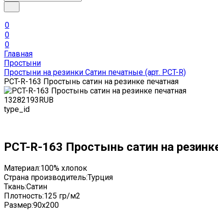
0
0
0
Главная
Простыни
Простыни на резинки Сатин печатные (арт. PCT-R)
PCT-R-163 Простынь сатин на резинке печатная
1328
2193
RUB
type_id
PCT-R-163 Простынь сатин на резинк
Материал:
100% хлопок
Страна производитель:
Турция
Ткань:
Сатин
Плотность:
125 гр/м2
Размер:
90x200