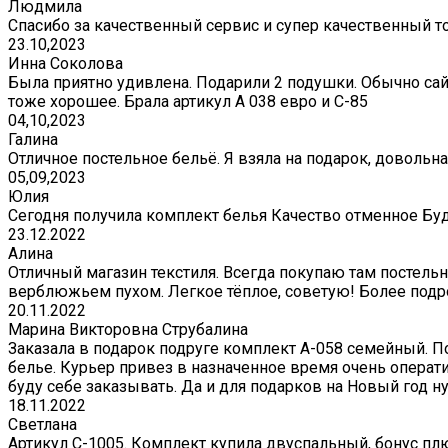
Людмила
Спасибо за качественный сервис и супер качественный т
23.10,2023
Инна Соколова
Была приятно удивлена. Подарили 2 подушки. Обычно сай
тоже хорошее. Брала артикул А 038 евро и С-85
04,10,2023
Галина
Отличное постельное бельё. Я взяла на подарок, довольна
05,09,2023
Юлия
Сегодня получила комплект белья Качество отменное Бу
23.12.2022
Алина
Отличный магазин текстиля. Всегда покупаю там постельно
верблюжьем пухом. Легкое тёплое, советую! Более подр
20.11.2022
Марина Викторовна Струбалина
Заказала в подарок подруге комплект А-058 семейный. П
белье. Курьер привез в назначенное время очень операти
буду себе заказывать. Да и для подарков на Новый год 
18.11.2022
Светлана
Артикул С-1005. Комплект купила двуспальный, бонус плю