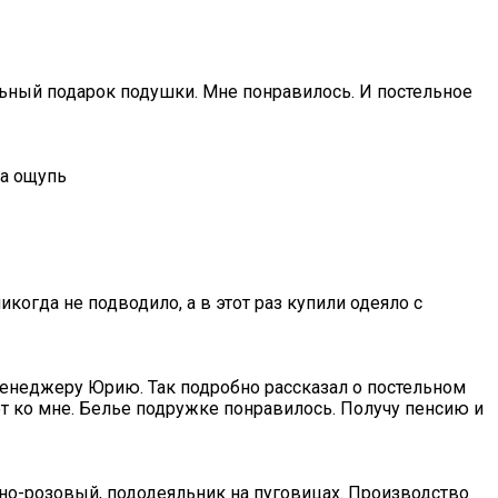
альный подарок подушки. Мне понравилось. И постельное
на ощупь
когда не подводило, а в этот раз купили одеяло с
менеджеру Юрию. Так подробно рассказал о постельном
ет ко мне. Белье подружке понравилось. Получу пенсию и
жно-розовый, пододеяльник на пуговицах. Производство