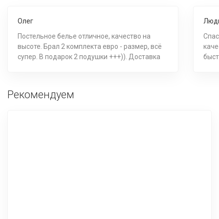
Олег
Люд
Постельное белье отличное, качество на
Спас
высоте. Брал 2 комплекта евро - размер, всё
каче
супер. В подарок 2 подушки +++)). Доставка
быст
раньше на день, к оговоренному часу,
спасибо. ++++.
Рекомендуем